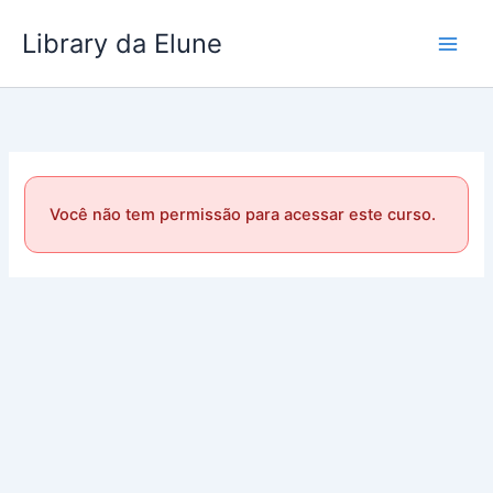
Ir
Library da Elune
para
o
conteúdo
Você não tem permissão para acessar este curso.