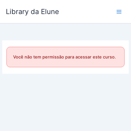
Ir
Library da Elune
para
o
conteúdo
Você não tem permissão para acessar este curso.